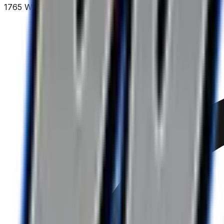
1765 W 5400 S, Salt Lake City, UT 84129